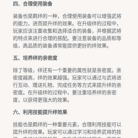
四、合理使用装备
装备也是羁绊的一种，合理使用装备可以增强武将
的能力，进而提升绊的效果。在升级绊的过程中，
玩家应该注重收集和选择适合的装备，并根据武将
的特点来进行合理的搭配。要注意装备的品质和等
级，高品质的装备通常能提供更好的绊效果。
五、培养绊的亲密度
除了等级，绊还有一个重要的属性就是亲密度。亲
密度越高，绊的效果越强。玩家可以通过与武将进
行互动、赠送礼物、完成任务等方式来提升绊的亲
密度。在升级绊的过程中，要注重培养绊的亲密
度，以获得更强大的效果。
六、利用技能提升绊效果
技能也是羁绊的一种重要元素，合理利用技能可以
提升绊的效果。玩家可以通过学习和培养武将的技