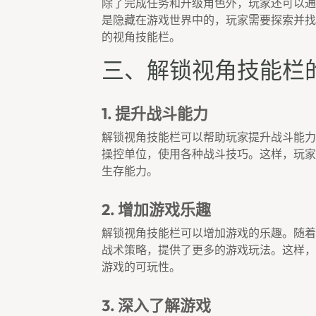
除了完成任务和升级角色外，玩家还可以通
是隐藏在游戏世界中的，玩家需要探索并找
的视角技能栏。
三、解锁视角技能栏
1. 提升战斗能力
解锁视角技能栏可以帮助玩家提升战斗能力
操控单位，使用各种战斗技巧。这样，玩家
生存能力。
2. 增加游戏乐趣
解锁视角技能栏可以增加游戏的乐趣。随着
战术策略，提供了更多的游戏玩法。这样，
游戏的可玩性。
3. 深入了解游戏