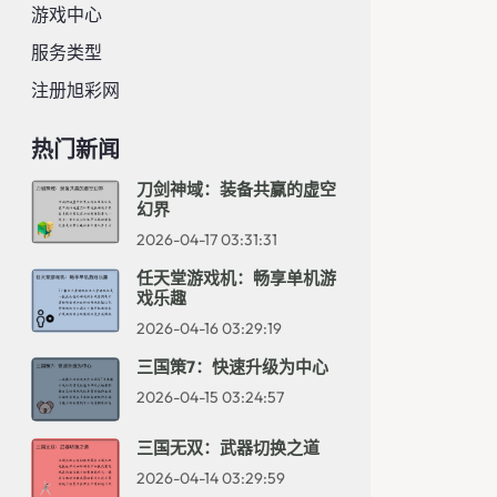
游戏中心
服务类型
注册旭彩网
热门新闻
刀剑神域：装备共赢的虚空
幻界
2026-04-17 03:31:31
任天堂游戏机：畅享单机游
戏乐趣
2026-04-16 03:29:19
三国策7：快速升级为中心
2026-04-15 03:24:57
三国无双：武器切换之道
2026-04-14 03:29:59