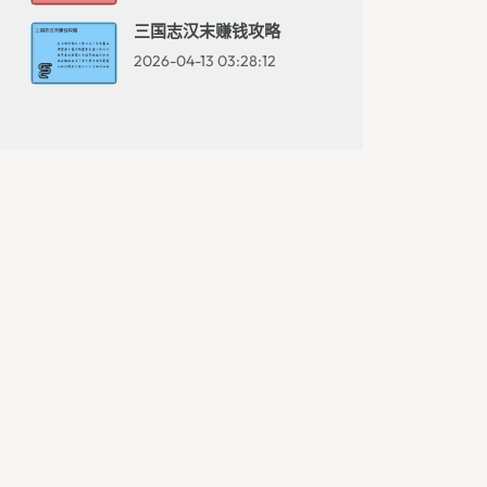
三国志汉末赚钱攻略
2026-04-13 03:28:12